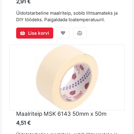
2,91 €
Üldotstarbeline maalriteip, sobib lihtsamateks ja
DIY töödeks. Paigaldada toatemperatuuril.
Lisa korvi
Maalriteip MSK 6143 50mm x 50m
4,51 €