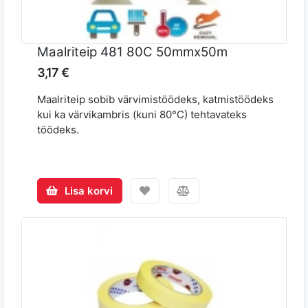
Maalriteip 481 80C 50mmx50m
3,17 €
Maalriteip sobib värvimistöödeks, katmistöödeks
kui ka värvikambris (kuni 80°C) tehtavateks
töödeks.
Lisa korvi