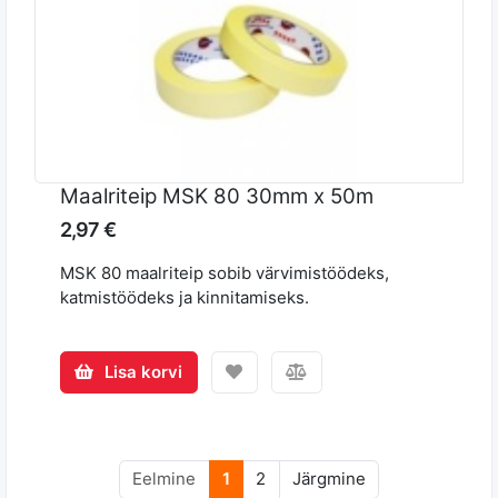
Maalriteip MSK 80 30mm x 50m
2,97 €
MSK 80 maalriteip sobib värvimistöödeks,
katmistöödeks ja kinnitamiseks.
Lisa korvi
Eelmine
1
2
Järgmine