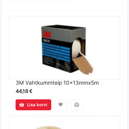
3M Vahtkummteip 10x13mmx5m
44,18 €
Lisa korvi