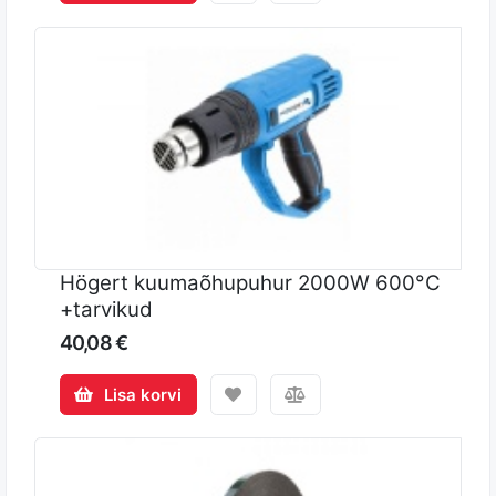
Högert kuumaõhupuhur 2000W 600°C
+tarvikud
40,08 €
Lisa korvi