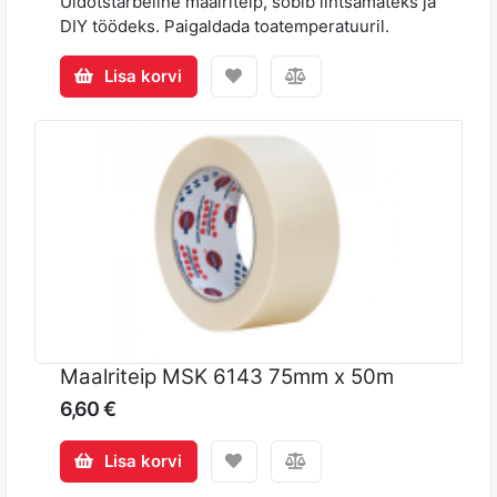
Üldotstarbeline maalriteip, sobib lihtsamateks ja
DIY töödeks. Paigaldada toatemperatuuril.
Lisa korvi
Maalriteip MSK 6143 75mm x 50m
6,60 €
Lisa korvi