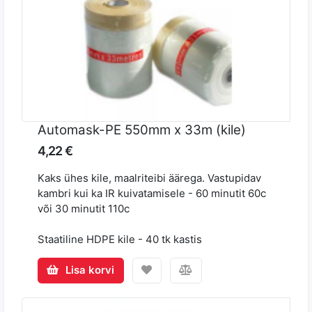
Automask-PE 550mm x 33m (kile)
4,22 €
Kaks ühes kile, maalriteibi äärega. Vastupidav
kambri kui ka IR kuivatamisele - 60 minutit 60c
või 30 minutit 110c
Staatiline HDPE kile - 40 tk kastis
Lisa korvi