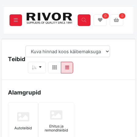
0
0
Teibid
Alamgrupid
Ehitus ja
Autoteibid
remonditeibid