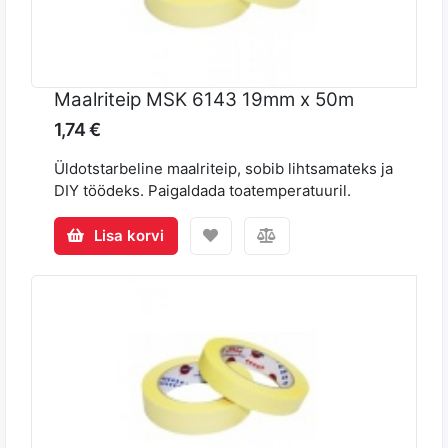
Maalriteip MSK 6143 19mm x 50m
1,74 €
Üldotstarbeline maalriteip, sobib lihtsamateks ja
DIY töödeks. Paigaldada toatemperatuuril.
Lisa korvi