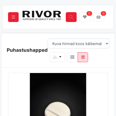
0
0
Puhastushapped