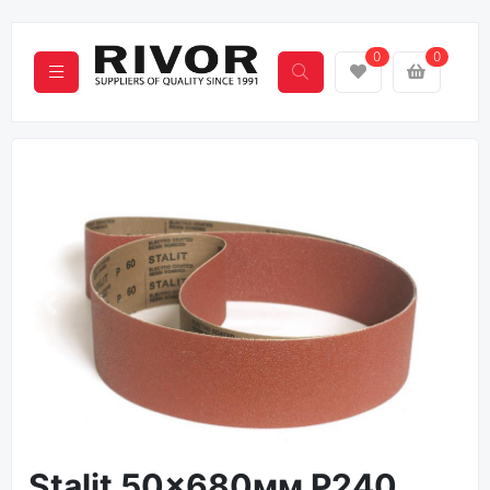
0
0
Назад
Вперё
Stalit 50x680мм P240