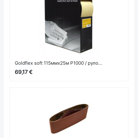
Goldflex soft 115ммx25м P1000 / руло...
69,17 €