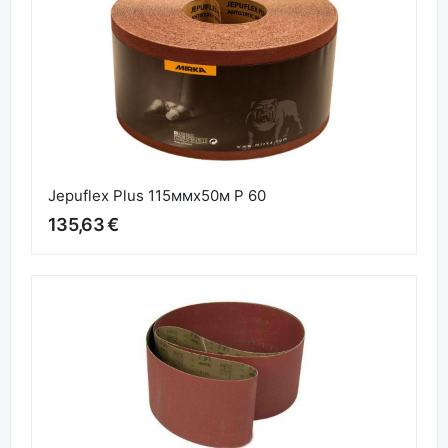
Jepuflex Plus 115ммx50м P 60
135,63 €