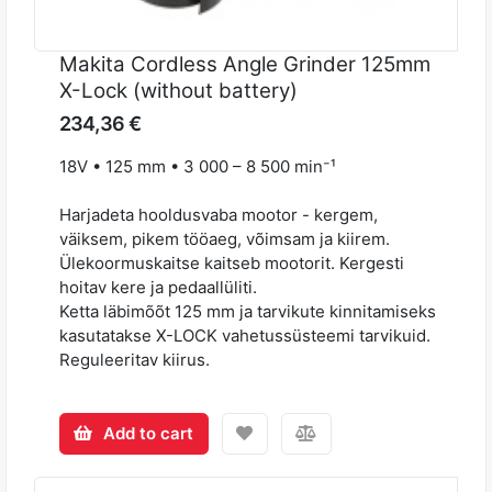
Makita Cordless Angle Grinder 125mm
X-Lock (without battery)
234,36 €
18V • 125 mm • 3 000 – 8 500 min⁻¹
Harjadeta hooldusvaba mootor - kergem,
väiksem, pikem tööaeg, võimsam ja kiirem.
Ülekoormuskaitse kaitseb mootorit. Kergesti
hoitav kere ja pedaallüliti.
Ketta läbimõõt 125 mm ja tarvikute kinnitamiseks
kasutatakse X-LOCK vahetussüsteemi tarvikuid.
Reguleeritav kiirus.
Add to cart