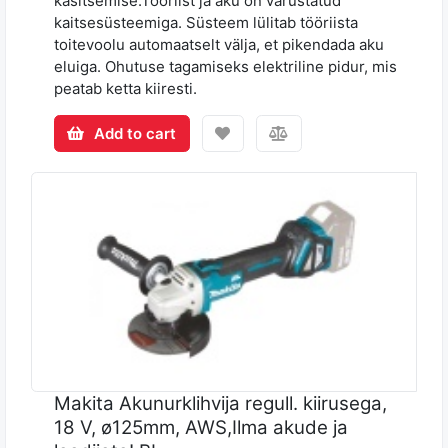
käsitsemise.Tööriist ja aku on varustatud
kaitsesüsteemiga. Süsteem lülitab tööriista
toitevoolu automaatselt välja, et pikendada aku
eluiga. Ohutuse tagamiseks elektriline pidur, mis
peatab ketta kiiresti.
Add to cart
Makita Akunurklihvija regull. kiirusega,
18 V, ø125mm, AWS,Ilma akude ja