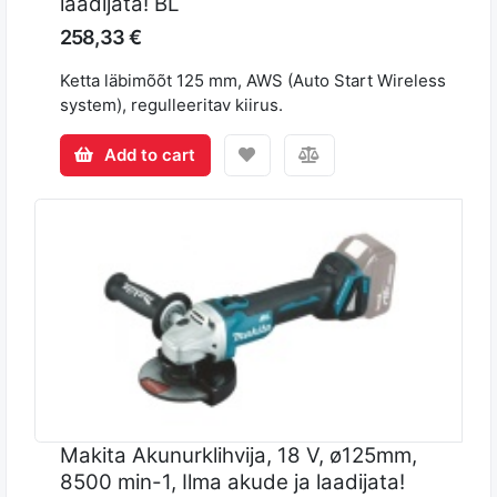
laadijata! BL
258,33 €
Ketta läbimõõt 125 mm, AWS (Auto Start Wireless
system), regulleeritav kiirus.
Add to cart
Makita Akunurklihvija, 18 V, ø125mm,
8500 min-1, Ilma akude ja laadijata!