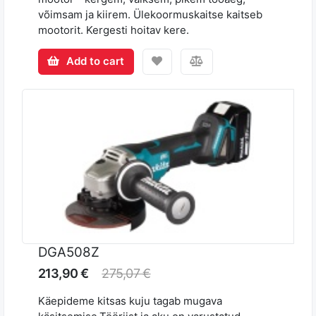
võimsam ja kiirem. Ülekoormuskaitse kaitseb
mootorit. Kergesti hoitav kere.
Add to cart
DGA508Z
213,90 €
275,07 €
Käepideme kitsas kuju tagab mugava