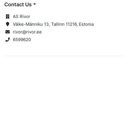
Contact Us
AS Rivor
Väike-Männiku 13, Tallinn 11216, Estonia
rivor@rivor.ee
6599620