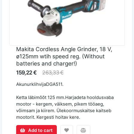
Makita Cordless Angle Grinder, 18 V,
ø125mm wtih speed reg. (Without
batteries and charger!)
159,22 €
263,33 €
AkunurklihvijaDGA511.
Ketta läbimõõt 125 mm.Harjadeta hooldusvaba
mootor - kergem, väiksem, pikem tööaeg,
võimsam ja kiirem. Ülekoormuskaitse kaitseb
mootorit. Kergesti hoitav kere.
Add to cart