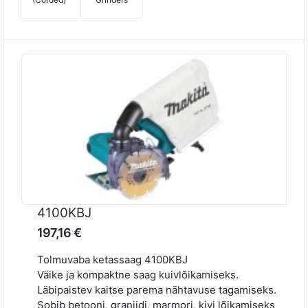
4100KBJ
197,16 €
Tolmuvaba ketassaag 4100KBJ
Väike ja kompaktne saag kuivlõikamiseks.
Läbipaistev kaitse parema nähtavuse tagamiseks.
Sobib betooni, graniidi, marmori, kivi lõikamiseks