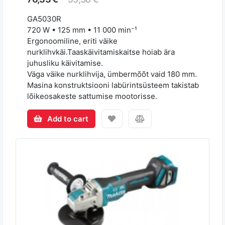
GA5030R
720 W • 125 mm • 11 000 min⁻¹
Ergonoomiline, eriti väike
nurklihvkäi.Taaskäivitamiskaitse hoiab ära
juhusliku käivitamise.
Väga väike nurklihvija, ümbermõõt vaid 180 mm.
Masina konstruktsiooni labürintsüsteem takistab
lõikeosakeste sattumise mootorisse.
Add to cart