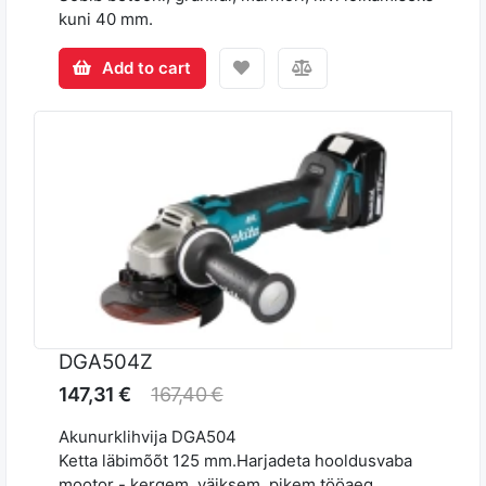
kuni 40 mm.
Add to cart
DGA504Z
147,31 €
167,40 €
Akunurklihvija DGA504
Ketta läbimõõt 125 mm.Harjadeta hooldusvaba
mootor - kergem, väiksem, pikem tööaeg,