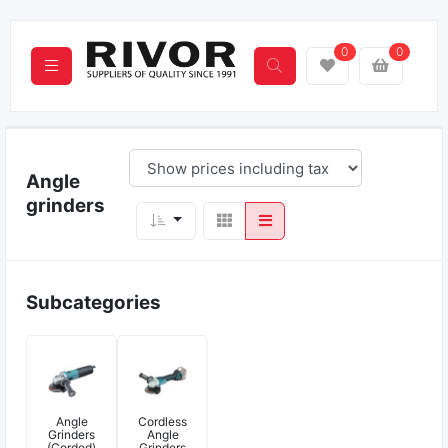
0
0
Angle
grinders
Subcategories
Angle
Cordless
Grinders
Angle
(Corded)
Grinders