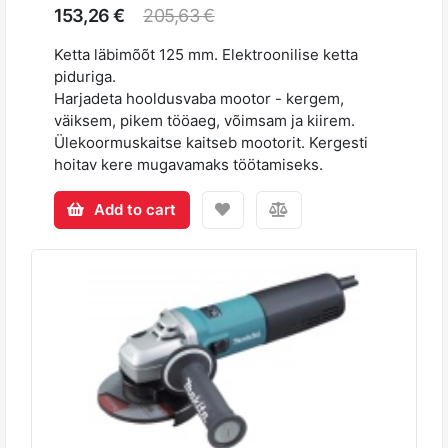
153,26 €
205,63 €
Ketta läbimõõt 125 mm. Elektroonilise ketta
piduriga.
Harjadeta hooldusvaba mootor - kergem,
väiksem, pikem tööaeg, võimsam ja kiirem.
Ülekoormuskaitse kaitseb mootorit. Kergesti
hoitav kere mugavamaks töötamiseks.
Add to cart