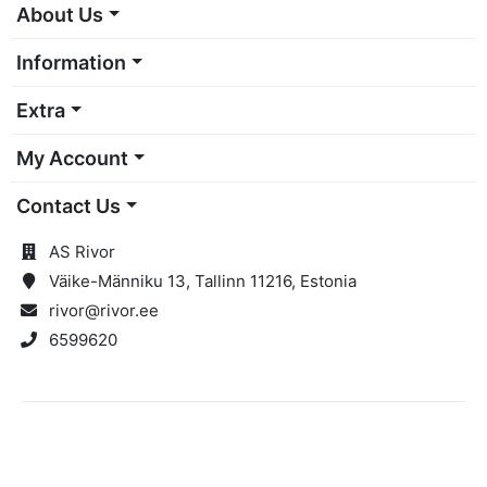
About Us
Information
Extra
My Account
Contact Us
AS Rivor
Väike-Männiku 13, Tallinn 11216, Estonia
rivor@rivor.ee
6599620