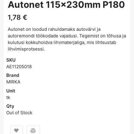
Autonet 115x230mm P180
1,78 €
Autonet on loodud rahuldamaks autovärvi ja
autoremondi töökodade vajadusi. Tegemist on tõhusa ja
kulutusi kokkuhoidva lihvmaterjaliga, mis lihtsustab
lihvimisprotsessi.
SKU
AE11205018
Brand
MIRKA
Unit
tk
Qty
Out of Stock